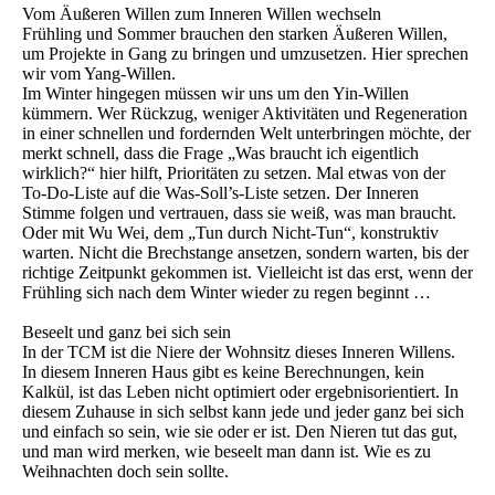
Vom Äußeren Willen zum Inneren Willen wechseln
Frühling und Sommer brauchen den starken Äußeren Willen,
um Projekte in Gang zu bringen und umzusetzen. Hier sprechen
wir vom Yang-Willen.
Im Winter hingegen müssen wir uns um den Yin-Willen
kümmern. Wer Rückzug, weniger Aktivitäten und Regeneration
in einer schnellen und fordernden Welt unterbringen möchte, der
merkt schnell, dass die Frage „Was braucht ich eigentlich
wirklich?“ hier hilft, Prioritäten zu setzen. Mal etwas von der
To-Do-Liste auf die Was-Soll’s-Liste setzen. Der Inneren
Stimme folgen und vertrauen, dass sie weiß, was man braucht.
Oder mit Wu Wei, dem „Tun durch Nicht-Tun“, konstruktiv
warten. Nicht die Brechstange ansetzen, sondern warten, bis der
richtige Zeitpunkt gekommen ist. Vielleicht ist das erst, wenn der
Frühling sich nach dem Winter wieder zu regen beginnt …
Beseelt und ganz bei sich sein
In der TCM ist die Niere der Wohnsitz dieses Inneren Willens.
In diesem Inneren Haus gibt es keine Berechnungen, kein
Kalkül, ist das Leben nicht optimiert oder ergebnisorientiert. In
diesem Zuhause in sich selbst kann jede und jeder ganz bei sich
und einfach so sein, wie sie oder er ist. Den Nieren tut das gut,
und man wird merken, wie beseelt man dann ist. Wie es zu
Weihnachten doch sein sollte.