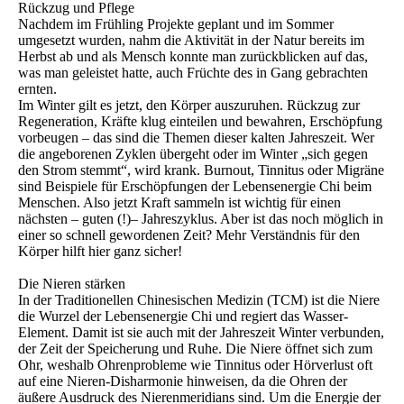
Rückzug und Pflege
Nachdem im Frühling Projekte geplant und im Sommer
umgesetzt wurden, nahm die Aktivität in der Natur bereits im
Herbst ab und als Mensch konnte man zurückblicken auf das,
was man geleistet hatte, auch Früchte des in Gang gebrachten
ernten.
Im Winter gilt es jetzt, den Körper auszuruhen. Rückzug zur
Regeneration, Kräfte klug einteilen und bewahren, Erschöpfung
vorbeugen – das sind die Themen dieser kalten Jahreszeit. Wer
die angeborenen Zyklen übergeht oder im Winter „sich gegen
den Strom stemmt“, wird krank. Burnout, Tinnitus oder Migräne
sind Beispiele für Erschöpfungen der Lebensenergie Chi beim
Menschen. Also jetzt Kraft sammeln ist wichtig für einen
nächsten – guten (!)– Jahreszyklus. Aber ist das noch möglich in
einer so schnell gewordenen Zeit? Mehr Verständnis für den
Körper hilft hier ganz sicher!
Die Nieren stärken
In der Traditionellen Chinesischen Medizin (TCM) ist die Niere
die Wurzel der Lebensenergie Chi und regiert das Wasser-
Element. Damit ist sie auch mit der Jahreszeit Winter verbunden,
der Zeit der Speicherung und Ruhe. Die Niere öffnet sich zum
Ohr, weshalb Ohrenprobleme wie Tinnitus oder Hörverlust oft
auf eine Nieren-Disharmonie hinweisen, da die Ohren der
äußere Ausdruck des Nierenmeridians sind. Um die Energie der