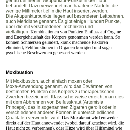
genau definierter Akupunktur-Punkte in der Haut
behandelt. Dazu verwendet man haarfeine Nadeln, die
wenige Millimeter tief in die Haut inseriert werden.
Die Akupunkturpunkte liegen auf besonderen Leitbahnen,
auch Meridiane genannt. Es gibt einige Hundert Punkte,
über die mit verschiedenen Techniken und
vielfältigen
Kombinationen von Punkten Einfluss auf Organe
und Energiehaushalt des Körpers genommen werden kann. So
können Schmerzen gelindert, krank machende Faktoren
eliminiert, Fehlfunktionen in Organen korrigiert und sogar
psychische Beschwerden gebessert werden.
Moxibustion
Mit Moxibustion, auch einfach moxen oder
Moxa-Anwendung genannt, wird das Erwärmen von
bestimmten Punkten des Körpers zu therapeutischen
Zwecken bezeichnet. Klassischerweise erreicht man dies
mit dem Abbrennen von Beifusskraut (Artemisia
Princeps), das in sogenannten Zigarren gerollt oder in
verschiedenen anderen Formen in unterschiedlichen
Qualitäten verwendet wird.
Das Moxakraut wird entweder
direkt auf der Haut angewendet (wobei darauf geachtet wird, die
Haut nicht zu verbrennen), oder Hitze wird über Hilfsmittel wie